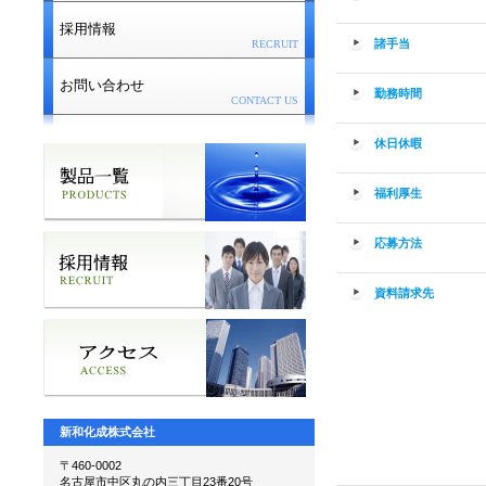
採用情報
諸手当
RECRUIT
お問い合わせ
勤務時間
CONTACT US
休日休暇
福利厚生
応募方法
資料請求先
新和化成株式会社
〒460-0002
名古屋市中区丸の内三丁目23番20号