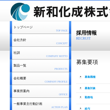
トップページ
TOP PAGE
採用情報
RECRUIT
会社方針
CONCEPT
社訓
COMPANY MOTTO
募集要項
製品一覧
PRODUCTS
募集職種
会社概要
COMPANY PROFILE
募集対象
事業所案内
OFFICE
勤務地
一般事業主行動計画
ACTION PLAN
給与